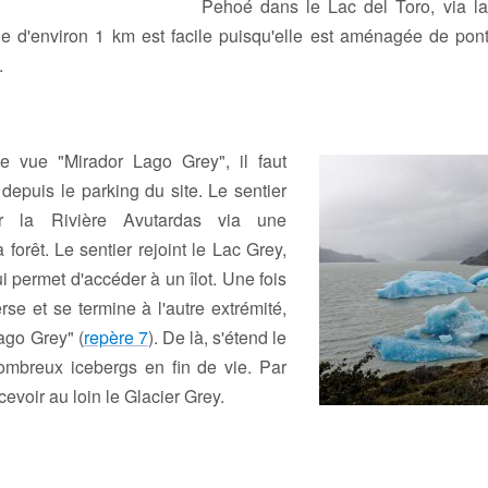
Pehoé dans le Lac del Toro, via la
 d'environ 1 km est facile puisqu'elle est aménagée de ponto
.
de vue "Mirador Lago Grey", il faut
epuis le parking du site. Le sentier
r la Rivière Avutardas via une
 forêt. Le sentier rejoint le Lac Grey,
i permet d'accéder à un îlot. Une fois
averse et se termine à l'autre extrémité,
ago Grey" (
repère 7
). De là, s'étend le
ombreux icebergs en fin de vie. Par
cevoir au loin le Glacier Grey.