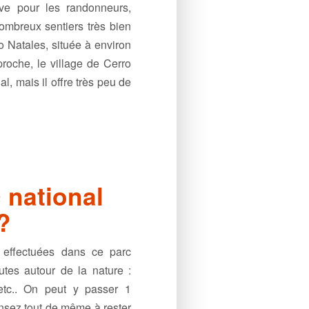
ve pour les randonneurs,
nombreux sentiers très bien
to Natales, située à environ
roche, le village de Cerro
l, mais il offre très peu de
 national
?
 effectuées dans ce parc
utes autour de la nature :
 etc.. On peut y passer 1
ensez tout de même à rester