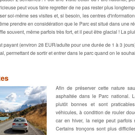
icieuse peut vous faire regretter de ne pas rester plus longtemp
aniser soi-même ses visites et, si besoin, les centres d'informatio
e même prendre en considération que le Parc est situé dans une r
fle souvent, même parfois très fort, et il peut être glacial ! La p
st payant (environ 28 EUR/adulte pour une durée de 1 à 3 jours)
l, permettant de sortir et entrer dans le parc quand on le souhai
tes
Afin de préserver cette nature sa
asphaltée dans le Parc national. L
plutôt bonnes et sont praticabl
véhicules, à condition de rouler do
car en hiver, la neige peut parfois r
Certains tronçons sont plus difficile