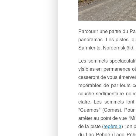
Parcourir une partie du Pa
panoramas. Les pistes, qu
Sarmiento, Nordernskjöld, 
Les sommets spectaculai
visibles en permanence où
cesseront de vous émerveill
repérables de par leurs co
couche sédimentaire noire
claire. Les sommets fon
"Cuernos" (Cornes). Pour 
arrêter au point de vue "M
de la piste (
repère 3
) ; on
du Lac Pehoé (Lago Peho