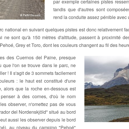
par exemple certaines pistes ressem
tandis que d'autres sont composées
rend la conduite assez pénible avec 
rc national en suivant quelques pistes est donc relativement fac
i ne sont qu'à 150 mètres d'altitude, passent à proximité d
Pehoé, Grey et Toro, dont les couleurs changent au fil des heur
res des Cuernos del Paine, presque
 que l'on se trouve dans le parc, ne
er ! Il s'agit de 3 sommets facilement
uleurs : le haut est constitué d'une
, alors que la roche en-dessous est
t penser à des cornes, d'où le nom
les observer, n'omettez pas de vous
irador del Nordenskjöld" situé au bord
 peut aussi les observer depuis le bord
é), au niveau du camping "Pehoé"