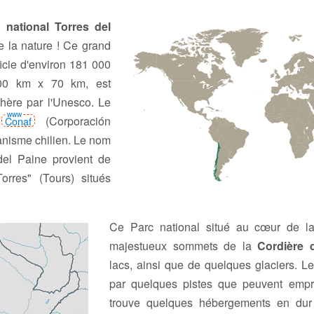
 national Torres del
e la nature ! Ce grand
icie d'environ 181 000
 100 km x 70 km, est
hère par l'Unesco. Le
a
(Corporación
Conaf
anisme chilien. Le nom
del Paine provient de
orres" (Tours) situés
Ce Parc national situé au cœur de 
majestueux sommets de la
Cordière 
lacs, ainsi que de quelques glaciers. Le
par quelques pistes que peuvent empr
trouve quelques hébergements en dur