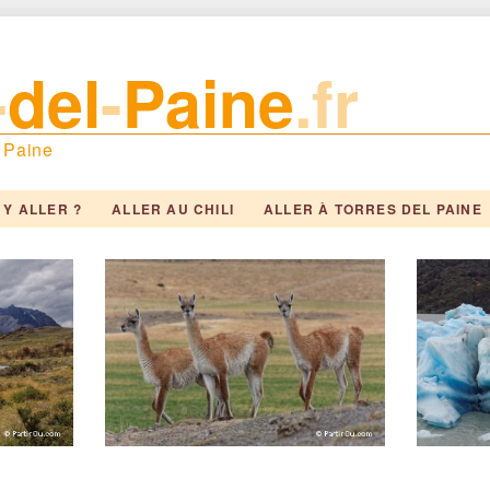
-
del
-
Paine
.fr
l Paine
Y ALLER ?
ALLER AU CHILI
ALLER À TORRES DEL PAINE
NFOS